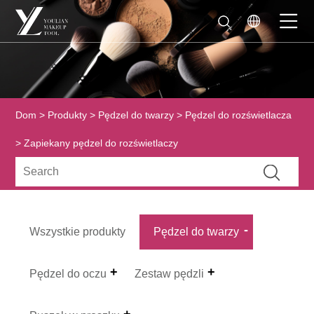
Dom
>
Produkty
>
Pędzel do twarzy
>
Pędzel do rozświetlacza
> Zapiekany pędzel do rozświetlaczy
Wszystkie produkty
Pędzel do twarzy
Pędzel do oczu
Zestaw pędzli