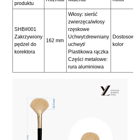
produktu
Włosy: sierść
zwierzęca/włosy
SHB#001
rzęskowe
Zakrzywiony
Uchwyt:drewniany
Dostosowa
162 mm
pędzel do
uchwyt/
kolor
korektora
Plastikowa rączka
Części metalowe:
rura aluminiowa