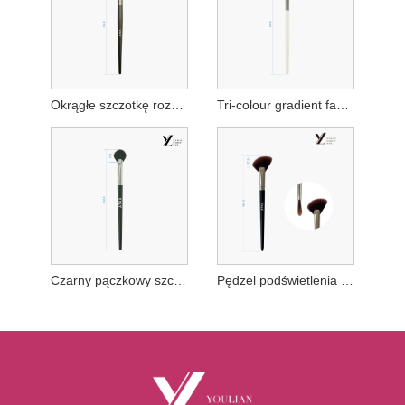
Okrągłe szczotkę rozświetlacza
Tri-colour gradient fan fan szczotka
Czarny pączkowy szczotka z rozświetlacz
Pędzel podświetlenia w kształcie wentylatora