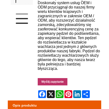
Doskonały system usług OEM i
ODM przyciągnął do naszej firmy
wielu klientów krajowych i
zagranicznych w zakresie OEM /
ODM, aby rozszerzyć działalność
zamorską, zdecydowaliśmy się
zaoferować konkurencyjną cenę za
zapiekany pędzel do podświetlania,
aby wspierać klientów. Ten pędzel
do rozświetlacza w kształcie
wachlarza jest jednym z głównych
produktów naszej fabryki. Pędzel do
rozświetlaczy wachlarzowych służy
głównie do tego, aby nasza twarz
była pełniejsza i bardziej
błyszcząca.
Wyślij zapytanie
Facebook
X
WhatsApp
Pinterest
LinkedIn
Share
Opis produktu