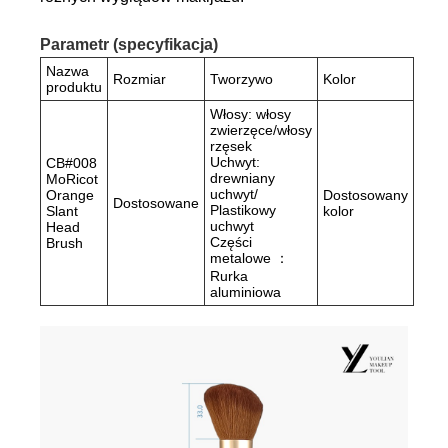
Parametr (specyfikacja)
Nazwa
Rozmiar
Tworzywo
Kolor
produktu
Włosy: włosy
zwierzęce/włosy
rzęsek
Uchwyt:
CB#008
drewniany
MoRicot
uchwyt/
Orange
Dostosowany
Dostosowane
Plastikowy
Slant
kolor
uchwyt
Head
Części
Brush
metalowe ：
Rurka
aluminiowa