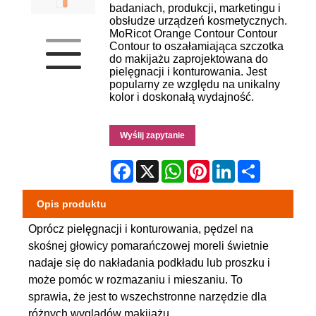
badaniach, produkcji, marketingu i
obsłudze urządzeń kosmetycznych.
MoRicot Orange Contour Contour
Contour to oszałamiająca szczotka
do makijażu zaprojektowana do
pielęgnacji i konturowania. Jest
popularny ze względu na unikalny
kolor i doskonałą wydajność.
Wyślij zapytanie
Facebook
X
WhatsApp
Pinterest
LinkedIn
Share
Opis produktu
Oprócz pielęgnacji i konturowania, pędzel na
skośnej głowicy pomarańczowej moreli świetnie
nadaje się do nakładania podkładu lub proszku i
może pomóc w rozmazaniu i mieszaniu. To
sprawia, że ​​jest to wszechstronne narzędzie dla
różnych wyglądów makijażu.