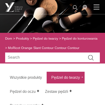
Dom
>
Produkty
>
Pędzel do twarzy
>
Pędzel do konturowania
> MoRicot Orange Slant Contour Contour Contour
Wszystkie produkty
Pędzel do twarzy
Pędzel do oczu
Zestaw pędzli